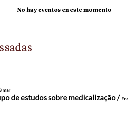
berg, 2014. YouTube – 13 min. Em busca de Iara. Dir. 
No hay eventos en este momento
ssadas
13 mar
po de estudos sobre medicalização
/