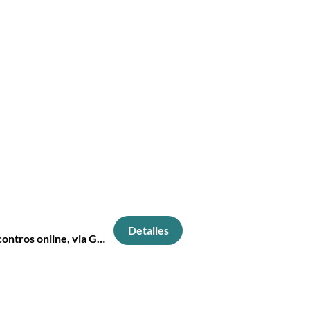
Flávio Frederico. São Paulo,
Detalles
Encontros online, via Google Meet