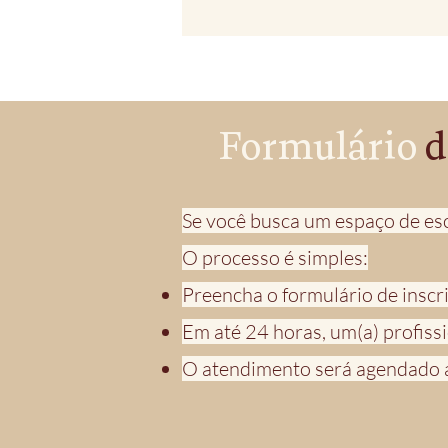
Formulário
d
Se você busca um espaço de esc
O processo é simples:
Preencha o formulário de inscr
Em até 24 horas, um(a) profiss
O atendimento será agendado a p