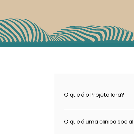
O que é o Projeto Iara?
O Projeto Iara Iavelberg 
social, oferecendo atendi
O que é uma clínica social
clínica social: conecta 
de escuta. Os atendimento