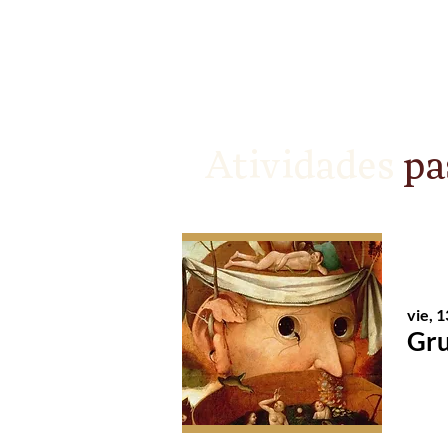
Centro Acadêmico Iara Iavel
2013. DVD (90 min).
Atividades
pa
vie, 
Gru