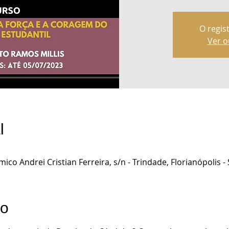
O regis
Ver o
l
ico Andrei Cristian Ferreira, s/n - Trindade, Florianópolis - 
to