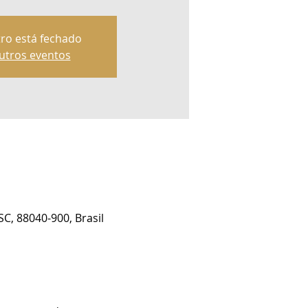
tro está fechado
utros eventos
SC, 88040-900, Brasil